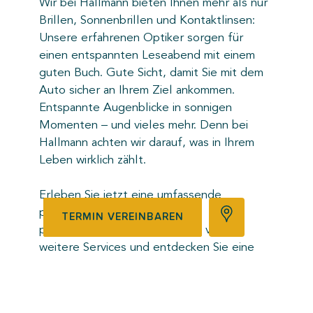
Wir bei Hallmann bieten Ihnen mehr als nur
Brillen, Sonnenbrillen und Kontaktlinsen:
Unsere erfahrenen Optiker sorgen für
einen entspannten Leseabend mit einem
guten Buch. Gute Sicht, damit Sie mit dem
Auto sicher an Ihrem Ziel ankommen.
Entspannte Augenblicke in sonnigen
Momenten – und vieles mehr. Denn bei
Hallmann achten wir darauf, was in Ihrem
Leben wirklich zählt.
Erleben Sie jetzt eine umfassende
persönliche Beratung, einen
TERMIN VEREINBAREN
professionellen Sehtest sowie viele
weitere Services und entdecken Sie eine
große Auswahl an Brillen und
Kontaktlinsen!