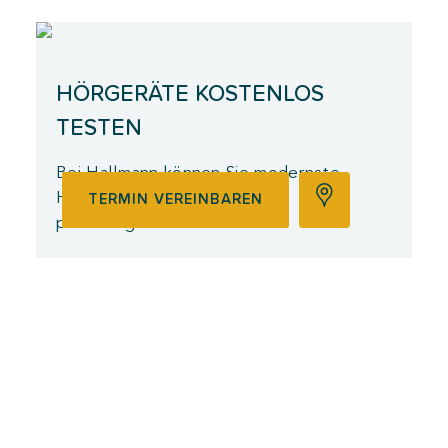
HÖRGERÄTE KOSTENLOS
TESTEN
Bei Hallmann können Sie modernste
Hörgeräte 30 Tage kostenlos
TERMIN VEREINBAREN
probetragen.
JETZT HÖRGERÄTE TESTEN